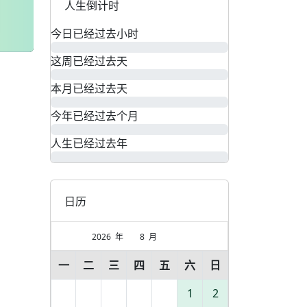
人生倒计时
今日已经过去
小时
这周已经过去
天
本月已经过去
天
今年已经过去
个月
人生已经过去
年
日历
2026
年
8
月
一
二
三
四
五
六
日
1
2