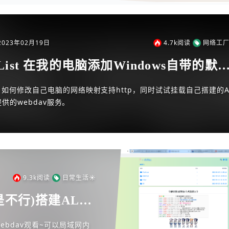
2023年02月19日
4.7k
阅读
网络工厂
List 在我的电脑添加Windows自带的默
ebdav
如何修改自己电脑的网络映射支持http，同时试试挂载自己搭建的Al
提供的webdav服务。
9.3k
阅读
日常生活☀
行)搭建AList
av实现(坐着看、躺
webdav观看~可以局域网内