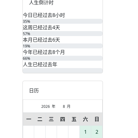
人生倒计时
今日已经过去
8
小时
35%
这周已经过去
4
天
57%
本月已经过去
6
天
19%
今年已经过去
8
个月
66%
人生已经过去
年
日历
2026
年
8
月
一
二
三
四
五
六
日
1
2