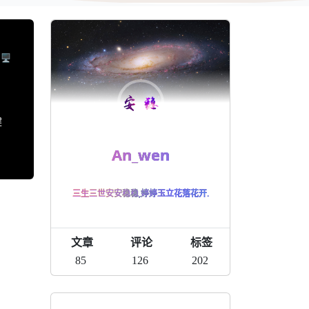
️
健
An_wen
三生三世安安稳稳,婷婷玉立花落花开.
文章
评论
标签
85
126
202