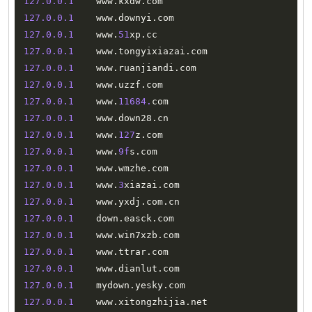
127.0
.0
.1
    www
.
kxdw
.
127.0
.0
.1
    www
.
downyi
.
127.0
.0
.1
    www
.
51
xp
.
127.0
.0
.1
    www
.
tongyixiazai
.
127.0
.0
.1
    www
.
ruanjiandi
.
127.0
.0
.1
    www
.
uzzf
.
127.0
.0
.1
    www
.
11684.
127.0
.0
.1
    www
.
down28
.
127.0
.0
.1
    www
.
127
z
.
127.0
.0
.1
    www
.
9f
s
.
127.0
.0
.1
    www
.
wmzhe
.
127.0
.0
.1
    www
.
3
xiazai
.
127.0
.0
.1
    www
.
yxdj
.
com
.
127.0
.0
.1
    down
.
easck
.
127.0
.0
.1
    www
.
win7xzb
.
127.0
.0
.1
    www
.
ttrar
.
127.0
.0
.1
    www
.
dianlut
.
127.0
.0
.1
    mydown
.
yesky
.
127.0
.0
.1
    www
.
xitongzhijia
.