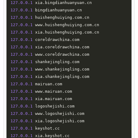
127.0
.0
.1
 xia
.
bingdianhuanyuan
.
127.0
.0
.1
 bingdianhuanyuan
.
127.0
.0
.1
 huishenghuiying
.
com
.
127.0
.0
.1
 www
.
huishenghuiying
.
com
.
127.0
.0
.1
 xia
.
huishenghuiying
.
com
.
127.0
.0
.1
 coreldrawchina
.
127.0
.0
.1
 xia
.
coreldrawchina
.
127.0
.0
.1
 www
.
coreldrawchina
.
127.0
.0
.1
 shankejingling
.
127.0
.0
.1
 www
.
shankejingling
.
127.0
.0
.1
 xia
.
shankejingling
.
127.0
.0
.1
 mairuan
.
127.0
.0
.1
 www
.
mairuan
.
127.0
.0
.1
 xia
.
mairuan
.
127.0
.0
.1
 logoshejishi
.
127.0
.0
.1
 www
.
logoshejishi
.
127.0
.0
.1
 xia
.
logoshejishi
.
127.0
.0
.1
 keyshot
.
127.0
.0
.1
 xia
.
keyshot
.