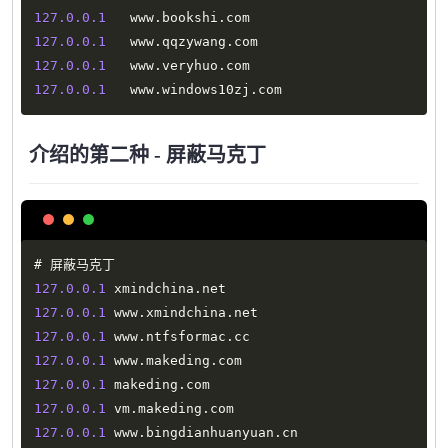
127.0
.0
.1
   www
.
bookshi
.
127.0
.0
.1
   www
.
qqzywang
.
127.0
.0
.1
   www
.
veryhuo
.
127.0
.0
.1
   www
.
windows10zj
.
com
介绍的第二种 - 屏蔽马克丁
Copy
127.0
.0
.1
 xmindchina
.
127.0
.0
.1
 www
.
xmindchina
.
127.0
.0
.1
 www
.
ntfsformac
.
127.0
.0
.1
 www
.
makeding
.
127.0
.0
.1
 makeding
.
127.0
.0
.1
 vm
.
makeding
.
127.0
.0
.1
 www
.
bingdianhuanyuan
.