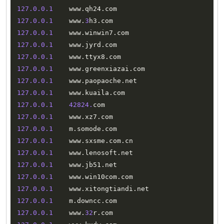
127.0
.0
.1
    www
.
qh24
.
127.0
.0
.1
    www
.
3
h3
.
127.0
.0
.1
    www
.
winwin7
.
127.0
.0
.1
    www
.
jyrd
.
127.0
.0
.1
    www
.
ttyx8
.
127.0
.0
.1
    www
.
greenxiazai
.
127.0
.0
.1
    www
.
paopaoche
.
127.0
.0
.1
    www
.
kuaila
.
127.0
.0
.1
42824.
127.0
.0
.1
    www
.
xz7
.
127.0
.0
.1
    m
.
somode
.
127.0
.0
.1
    www
.
sxsme
.
com
.
127.0
.0
.1
    www
.
lenosoft
.
127.0
.0
.1
    www
.
jb51
.
127.0
.0
.1
    www
.
win10com
.
127.0
.0
.1
    www
.
xitongtiandi
.
127.0
.0
.1
    m
.
downcc
.
127.0
.0
.1
    www
.
32
r
.