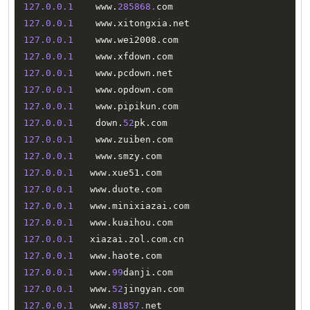
127.0
.0
.1
    www
.
285868.
127.0
.0
.1
    www
.
xitongxia
.
127.0
.0
.1
    www
.
wei2008
.
127.0
.0
.1
    www
.
xfdown
.
127.0
.0
.1
    www
.
pcdown
.
127.0
.0
.1
    www
.
opdown
.
127.0
.0
.1
    www
.
pipikun
.
127.0
.0
.1
    down
.
52
pk
.
127.0
.0
.1
    www
.
zuiben
.
127.0
.0
.1
    www
.
smzy
.
127.0
.0
.1
   www
.
xue51
.
127.0
.0
.1
   www
.
duote
.
127.0
.0
.1
   www
.
minixiazai
.
127.0
.0
.1
   www
.
kuaihou
.
127.0
.0
.1
   xiazai
.
zol
.
com
.
127.0
.0
.1
   www
.
haote
.
127.0
.0
.1
   www
.
99
danji
.
127.0
.0
.1
   www
.
52
jingyan
.
127.0
.0
.1
   www
.
81857.