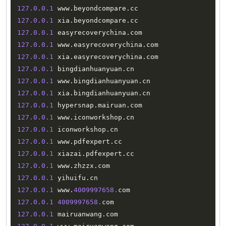
127.0
.0
.1
 www
.
beyondcompare
.
127.0
.0
.1
 xia
.
beyondcompare
.
127.0
.0
.1
 easyrecoverychina
.
127.0
.0
.1
 www
.
easyrecoverychina
.
127.0
.0
.1
 xia
.
easyrecoverychina
.
127.0
.0
.1
 bingdianhuanyuan
.
127.0
.0
.1
 www
.
bingdianhuanyuan
.
127.0
.0
.1
 xia
.
bingdianhuanyuan
.
127.0
.0
.1
 hypersnap
.
mairuan
.
127.0
.0
.1
 www
.
iconworkshop
.
127.0
.0
.1
 iconworkshop
.
127.0
.0
.1
 www
.
pdfexpert
.
127.0
.0
.1
 xiazai
.
pdfexpert
.
127.0
.0
.1
 www
.
zhzzx
.
127.0
.0
.1
 yihuifu
.
127.0
.0
.1
 www
.
4009997658.
127.0
.0
.1
4009997658.
127.0
.0
.1
 mairuanwang
.