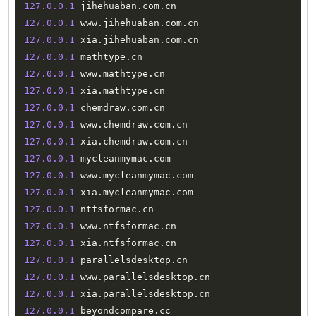
127.0
.0
.1
 jihehuaban
.
com
.
127.0
.0
.1
 www
.
jihehuaban
.
com
.
127.0
.0
.1
 xia
.
jihehuaban
.
com
.
127.0
.0
.1
 mathtype
.
127.0
.0
.1
 www
.
mathtype
.
127.0
.0
.1
 xia
.
mathtype
.
127.0
.0
.1
 chemdraw
.
com
.
127.0
.0
.1
 www
.
chemdraw
.
com
.
127.0
.0
.1
 xia
.
chemdraw
.
com
.
127.0
.0
.1
 mycleanmymac
.
127.0
.0
.1
 www
.
mycleanmymac
.
127.0
.0
.1
 xia
.
mycleanmymac
.
127.0
.0
.1
 ntfsformac
.
127.0
.0
.1
 www
.
ntfsformac
.
127.0
.0
.1
 xia
.
ntfsformac
.
127.0
.0
.1
 parallelsdesktop
.
127.0
.0
.1
 www
.
parallelsdesktop
.
127.0
.0
.1
 xia
.
parallelsdesktop
.
127.0
.0
.1
 beyondcompare
.