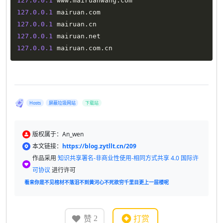
127.0
.0
.1
 www
.
mairuanwang
.
127.0
.0
.1
 mairuan
.
127.0
.0
.1
 mairuan
.
127.0
.0
.1
 mairuan
.
127.0
.0
.1
 mairuan
.
com
.
Hosts
屏蔽垃圾网站
下载站
版权属于：An_wen
本文链接：
https://blog.zytllt.cn/209
作品采用
知识共享署名-非商业性使用-相同方式共享 4.0 国际许
可协议
进行许可
看来你是不见棺材不落泪不到黄河心不死欲穷千里目更上一层楼呢
赞
打赏
2