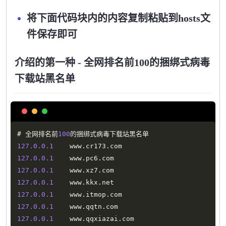
将下面代码块内的内容复制粘贴到hosts文
件保存即可
介绍的第一种 - 全网排名前100的捆绑式病毒
下载站黑名单
Copy
# 全网排名前
100
127.0
.0
.1
    www
.
cr173
.
127.0
.0
.1
    www
.
pc6
.
127.0
.0
.1
    www
.
xz7
.
127.0
.0
.1
    www
.
kkx
.
127.0
.0
.1
    www
.
itmop
.
127.0
.0
.1
    www
.
qqtn
.
127.0
.0
.1
    www
.
qqxiazai
.