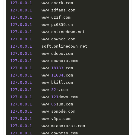
127.0
.0
.1
    www
.
cncrk
.
127.0
.0
.1
    www
.
zdfans
.
127.0
.0
.1
    www
.
uzzf
.
127.0
.0
.1
    www
.
pc0359
.
127.0
.0
.1
    www
.
onlinedown
.
127.0
.0
.1
    www
.
downcc
.
127.0
.0
.1
    soft
.
onlinedown
.
127.0
.0
.1
    www
.
ddooo
.
127.0
.0
.1
    www
.
downxia
.
127.0
.0
.1
    www
.
18183.
127.0
.0
.1
    www
.
11684.
127.0
.0
.1
    www
.
bkill
.
127.0
.0
.1
    www
.
32
r
.
127.0
.0
.1
    www
.
121
down
.
127.0
.0
.1
    www
.
05
sun
.
127.0
.0
.1
    www
.
somode
.
127.0
.0
.1
    www
.
v5pc
.
127.0
.0
.1
    www
.
miaoxiazai
.
127.0
.0
.1
    www
.
downmsn
.