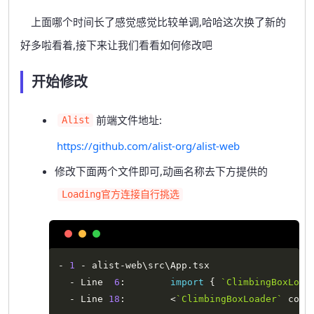
上面哪个时间长了感觉感觉比较单调,哈哈这次换了新的
好多啦看着,接下来让我们看看如何修改吧
开始修改
前端文件地址:
Alist
https://github.com/alist-org/alist-web
修改下面两个文件即可,动画名称去下方提供的
Loading官方连接自行挑选
Copy
-
1
-
 alist
-
web\src\App
.
tsx

-
 Line  
6
:
import
{
`
ClimbingBoxLoad
-
 Line 
18
:
<
`
ClimbingBoxLoader
`
 colo