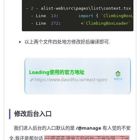
-
2
-
 alist
-
web\src\pages\list\context
.
tsx

-
 Line  
13
:
import
{
`
ClimbingBoxLoa
-
 Line  
272
:
<
`
ClimbingBoxLoader
`
 co
以上两个文件四处地方修改好后编译即可.
Loading使用的官方地址
https://www.davidhu.io/react-spinners/
修改后台入口
我们进入后台的入口默认的是
/@manage
有人觉的不安
全,我还是那句话
(小声逼逼,谁会去你后台..不会加强一下密