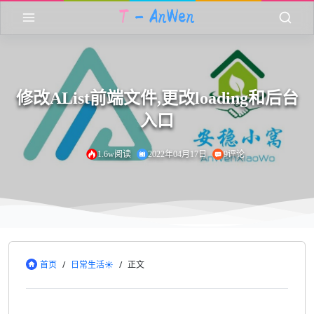
修改AList前端文件,更改loading和后台
入口
1.6w阅读
2022年04月17日
9评论
首页
/
日常生活☀
/
正文