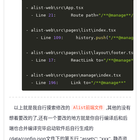
-
 alist
-
web\src\App
.
tsx

-
 Line 
21
:
      Route path
=
"/**@manage**/"
-
 alist
-
web\src\pages\list\index
.
tsx

-
 Line 
109
:
     history
.
push
(
"/**@manage*
-
 alist
-
web\src\pages\list\layout\footer
.
tsx

-
 Line 
17
:
      ReactLink to
=
"/**@manage**"
-
 alist
-
web\src\pages\manage\index
.
tsx

-
 Line 
196
:
     Link to
=
"/**@manage**"
以上就是我自行摸索修改的
,其他的没有
Alist前端文件
想着要改的了,还有一个要改的地方就是你自行编译后和后
端也合并编译完毕启动软件后自行生成的
/data/config.json文件下的第五行 "assets": "xxx", 静态资